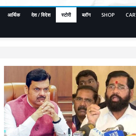
आर्थिक
देश / विदेश
स्टोरी
ब्लॉग
SHOP
CAR