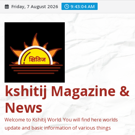
Skip
Friday, 7 August 2026
9:43:05 AM
to
content
kshitij Magazine &
News
Welcome to Kshitij World. You will find here worlds
update and basic information of various things