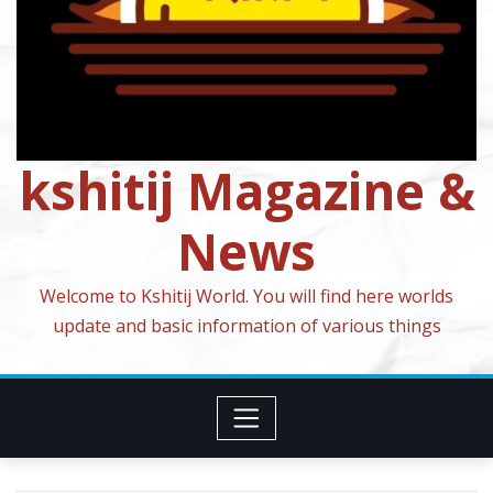
kshitij Magazine &
News
Welcome to Kshitij World. You will find here worlds
update and basic information of various things