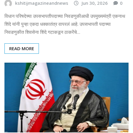
kshitijmagazineandnews
Jun 30, 2026
0
विधान परिषदेच्या उपसभापतीपदाच्या निवडणुकीआधी उपमुख्यमंत्री एकनाथ
शिंदे यांनी पुन्हा एकदा धक्कातंत्र वापरलं आहे. उपसभापती पदाच्या
निवडणुकीत शिवसेना शिंदे गटाकडून ठाकरेंचे…
READ MORE