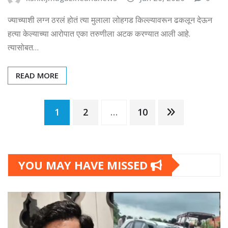
ज्याच्याशी लग्न ठरलं होतं त्या मुलाला लोहगड किल्ल्यावरून ढकलून देऊन
हत्या केल्याच्या आरोपात एका तरुणीला अटक करण्यात आली आहे.
त्यासोबत…
READ MORE
Posts
1
2
…
10
pagination
YOU MAY HAVE MISSED