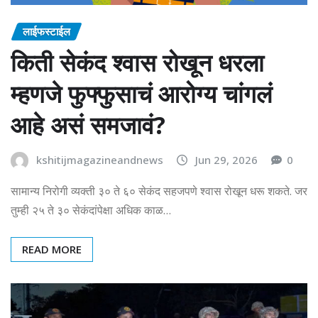
लाईफस्टाईल
किती सेकंद श्वास रोखून धरला
म्हणजे फुफ्फुसाचं आरोग्य चांगलं
आहे असं समजावं?
kshitijmagazineandnews
Jun 29, 2026
0
सामान्य निरोगी व्यक्ती ३० ते ६० सेकंद सहजपणे श्वास रोखून धरू शकते. जर
तुम्ही २५ ते ३० सेकंदांपेक्षा अधिक काळ…
READ MORE