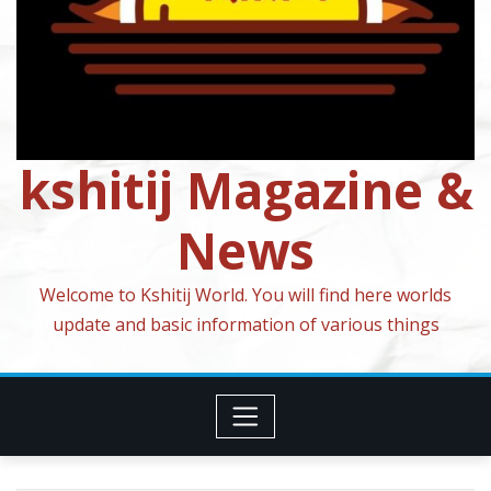
kshitij Magazine &
News
Welcome to Kshitij World. You will find here worlds
update and basic information of various things