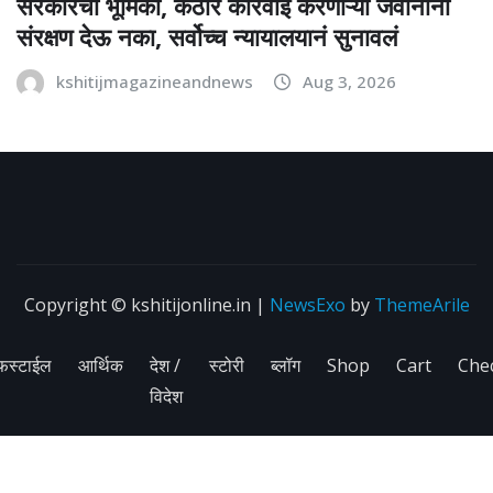
सरकारची भूमिका, कठोर कारवाई करणाऱ्या जवानांना
संरक्षण देऊ नका, सर्वोच्च न्यायालयानं सुनावलं
kshitijmagazineandnews
Aug 3, 2026
Copyright © kshitijonline.in
|
NewsExo
by
ThemeArile
फस्टाईल
आर्थिक
देश /
स्टोरी
ब्लॉग
Shop
Cart
Che
विदेश