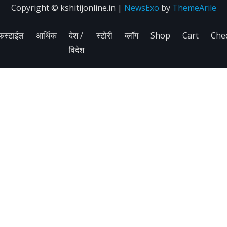
Copyright © kshitijonline.in
|
NewsExo
by
ThemeArile
फस्टाईल
आर्थिक
देश /
स्टोरी
ब्लॉग
Shop
Cart
Che
विदेश