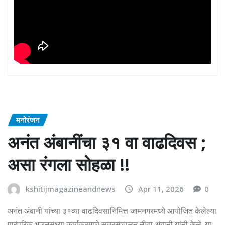
मनोरंजन
अनंत अंबानींचा ३१ वा वाढदिवस ;
असा रंगला सोहळा !!
kshitijmagazineandnews
Apr 11, 2026
0
अनंत अंबानी यांच्या ३१व्या वाढदिवसानिमित्त जामनगरमध्ये आयोजित केलेल्या
पारंपरिक भजनसंध्या कार्यक्रमाचे सूत्रसंचालन नीता अंबानी यांनी केले. या