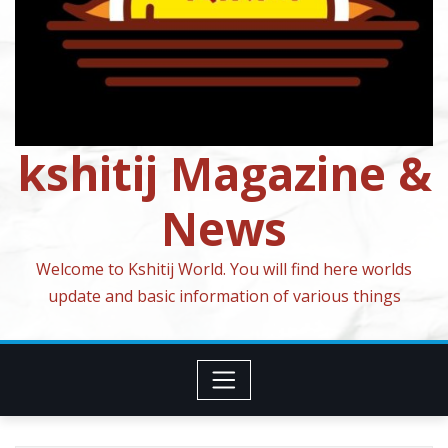
kshitij Magazine &
News
Welcome to Kshitij World. You will find here worlds
update and basic information of various things