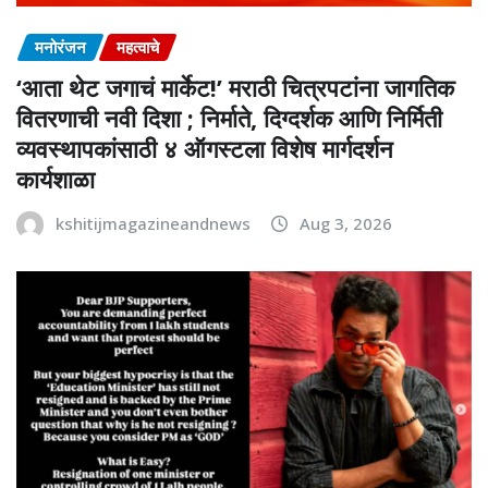
मनोरंजन
महत्वाचे
‘आता थेट जगाचं मार्केट!’ मराठी चित्रपटांना जागतिक
वितरणाची नवी दिशा ; निर्माते, दिग्दर्शक आणि निर्मिती
व्यवस्थापकांसाठी ४ ऑगस्टला विशेष मार्गदर्शन
कार्यशाळा
kshitijmagazineandnews
Aug 3, 2026