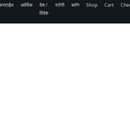
फस्टाईल
आर्थिक
देश /
स्टोरी
ब्लॉग
Shop
Cart
Che
विदेश