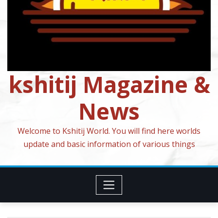
kshitij Magazine &
News
Welcome to Kshitij World. You will find here worlds
update and basic information of various things