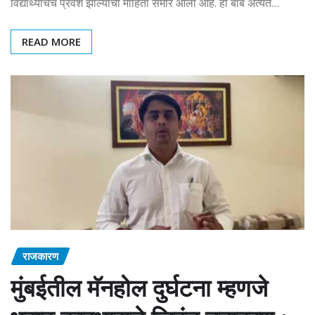
विद्यार्थ्यांचेच प्रवेश झाल्याची माहिती समोर आली आहे. ही बाब अत्यंत…
READ MORE
राजकारण
मुंबईतील मॅनहोल दुर्घटना म्हणजे