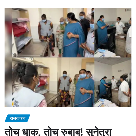
राजकारण
तोच धाक, तोच रुबाब! सुनेत्रा