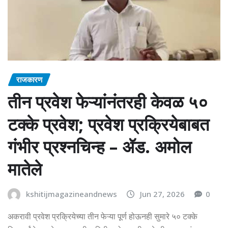
राजकारण
तीन प्रवेश फेऱ्यांनंतरही केवळ ५०
टक्के प्रवेश; प्रवेश प्रक्रियेबाबत
गंभीर प्रश्नचिन्ह – ॲड. अमोल
मातेले
kshitijmagazineandnews
Jun 27, 2026
0
अकरावी प्रवेश प्रक्रियेच्या तीन फेऱ्या पूर्ण होऊनही सुमारे ५० टक्के