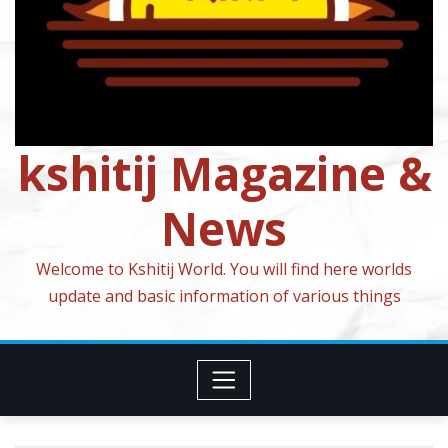
kshitij Magazine &
News
Welcome to Kshitij World. You will find here worlds
update and basic information of various things