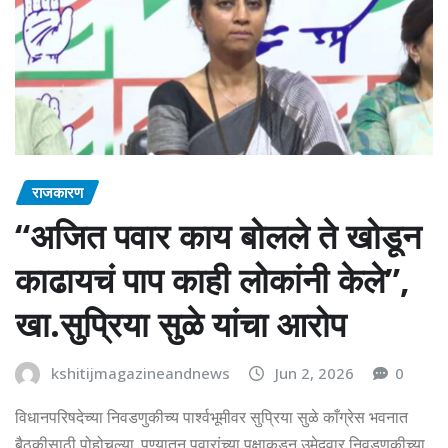
राजकारण
“अजित पवार काय बोलले ते खोडून
काढायचं पाप काही लोकांनी केले”,
खा.सुप्रिया सुळे यांचा आरोप
kshitijmagazineandnews
Jun 2, 2026
0
विधानपरिषदेच्या निवडणुकीच्य पार्श्वभूमीवर सुप्रिया सुळे काँग्रेस भवनात
बैठकीसाठी पोहोचल्या. पुण्यातून पवारांच्या पक्षाकडून उमेदवार निवडणुकीच्या