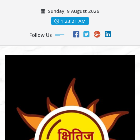
Skip
Sunday, 9 August 2026
to
content
1:23:23 AM
Follow Us