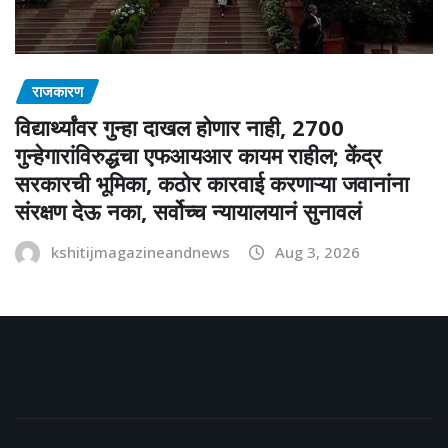
राजकारण
विद्यार्थ्यांवर गुन्हा दाखल होणार नाही, 2700
गुन्हेगारांविरुद्धचा एफआयआर कायम राहील; केंद्र
सरकारची भूमिका, कठोर कारवाई करणाऱ्या जवानांना
संरक्षण देऊ नका, सर्वोच्च न्यायालयानं सुनावलं
kshitijmagazineandnews
Aug 3, 2026