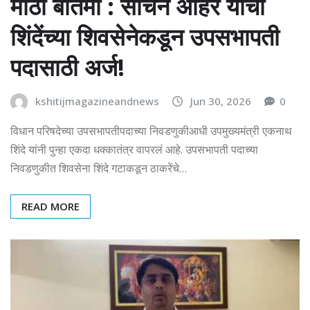
मोठी बातमी : सचिन अहिर यांचा
शिंदेंच्या शिवसेनेकडून उपसभापती
पदासाठी अर्ज!
kshitijmagazineandnews
Jun 30, 2026
0
विधान परिषदेच्या उपसभापतीपदाच्या निवडणुकीआधी उपमुख्यमंत्री एकनाथ
शिंदे यांनी पुन्हा एकदा धक्कातंत्र वापरलं आहे. उपसभापती पदाच्या
निवडणुकीत शिवसेना शिंदे गटाकडून ठाकरेंचे…
READ MORE