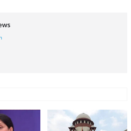
ews
in