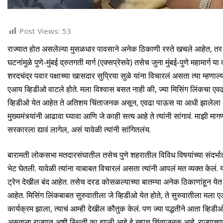
Post Views:
53
राज्यात होत असलेल्या मुसळधार पावसाने अनेक ठिकाणी रस्ते खचले आहेत, 
घटनांमुळे पुणे-मुंबई द्रुतगती मार्ग (एक्सप्रेसवे) तसेच जुना मुंबई-पुणे महामार्ग य
शरदचंद्र पवार पक्षाच्या खासदार सुप्रिया सुळे यांना विचारलं असता त्या म्हणाल
एआय व्हिडीओ वाटले होते. मला विश्वास बसत नाही की, ज्या मिसिंग लिंकचा एवढा
व्हिडीओ येत आहेत ते अतिशय चिंताजनक असून, एवढा पाऊस या आधी झालेला अस
मुख्यमंत्र्यांनी आढावा घ्यावा आणि जे काही सत्य आहे ते त्यांनी सांगावं. माझी 
सरकारला द्यावं लागेल, असं यावेळी त्यांनी सांगितलंय.
बारामती लोकसभा मतदारसंघातील तसेच पुणे शहरातील विविध विषयांच्या संदर्भ
भेट घेतली. यावेळी त्यांना याबाबत विचारलं असता त्यांनी आपलं मत व्यक्त केलं. य
ट्रेन देखील बंद आहेत. तसेच दरड कोसळल्याच्या बातम्या अनेक ठिकाणांहून य
आहेत. मिसिंग लिंकबाबत सुरुवातीला जे व्हिडीओ येत होते, ते सुरुवातीला मला 
कार्यक्रम झाला, त्याचं आम्ही देखील कौतुक केलं. पण ज्या पद्धतीने आता व
असताना राज्यात अशी स्थिती का झाली आहे हे खूपच चिंताजनक आहे. राज्याच्या मुख्