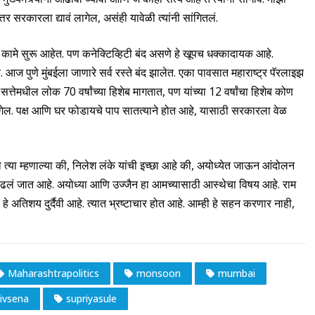
 सरकारला द्यावं लागेल, असंही यावेळी त्यांनी सांगितलं.
क कामे सुरू आहेत. पण कनेक्टिव्हिटी बंद असणे हे खूपच धक्कादायक आहे.
ुणे मुंबईला जाणारे सर्व रस्ते बंद झालेत. एका पावसात महाराष्ट्र पॅरलाइझ
्तेमधील लोक 70 वर्षांच्या हिशेब मागतात, पण यांच्या 12 वर्षांचा हिशेब कोण
ागेल. पक्ष आणि घर फोडायचे पाप सातत्याने होत आहे, यासाठी सरकारला वेळ
 त्या म्हणाल्या की, निलेश लंके यांची इच्छा आहे की, अयोध्येत जाऊन आंदोलन
काढलं जात आहे. अयोध्या आणि उज्जैन हा आमच्यासाठी आस्थेचा विषय आहे. राम
हे अतिशय दुर्दैवी आहे. त्यात भ्रष्टाचार होत आहे. आम्ही हे सहन करणार नाही,
Maharashtrapolitics
monsoon
mumbai
ivsena
supriyasule