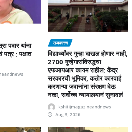
राजकारण
त्रा पवार यांना
विद्यार्थ्यांवर गुन्हा दाखल होणार नाही,
पत्र ; पक्षात
2700 गुन्हेगारांविरुद्धचा
एफआयआर कायम राहील; केंद्र
ineandnews
सरकारची भूमिका, कठोर कारवाई
करणाऱ्या जवानांना संरक्षण देऊ
नका, सर्वोच्च न्यायालयानं सुनावलं
kshitijmagazineandnews
Aug 3, 2026