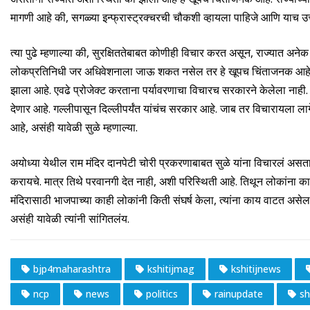
मागणी आहे की, सगळ्या इन्फ्रास्ट्रक्चरची चौकशी व्हायला पाहिजे आणि याच उत्तर
त्या पुढे म्हणाल्या की, सुरक्षिततेबाबत कोणीही विचार करत असून, राज्यात अने
लोकप्रतिनिधी जर अधिवेशनाला जाऊ शकत नसेल तर हे खूपच चिंताजनक आहे. आज प
झाला आहे. एवढे प्रोजेक्ट करताना पर्यावरणाचा विचारच सरकारने केलेला नाही. सत
देणार आहे. गल्लीपासून दिल्लीपर्यंत यांचंच सरकार आहे. जाब तर विचारायला ल
आहे, असंही यावेळी सुळे म्हणाल्या.
अयोध्या येथील राम मंदिर दानपेटी चोरी प्रकरणाबाबत सुळे यांना विचारलं असता
करायचे. मात्र तिथे परवानगी देत नाही, अशी परिस्थिती आहे. तिथून लोकांना 
मंदिरासाठी भाजपाच्या काही लोकांनी किती संघर्ष केला, त्यांना काय वाटत असेल 
असंही यावेळी त्यांनी सांगितलंय.
bjp4maharashtra
kshitijmag
kshitijnews
ncp
news
politics
rainupdate
sh