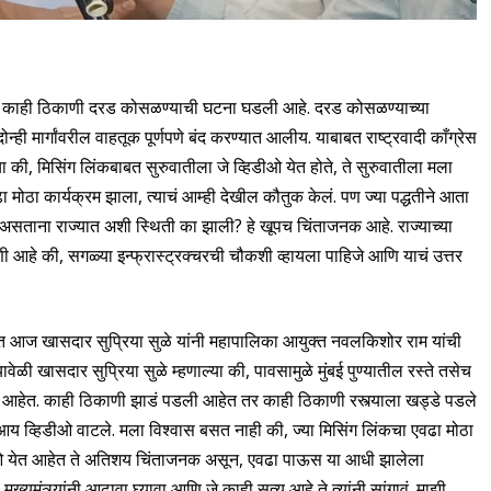
तर काही ठिकाणी दरड कोसळण्याची घटना घडली आहे. दरड कोसळण्याच्या
ा दोन्ही मार्गांवरील वाहतूक पूर्णपणे बंद करण्यात आलीय. याबाबत राष्ट्रवादी काँग्रेस
्या की, मिसिंग लिंकबाबत सुरुवातीला जे व्हिडीओ येत होते, ते सुरुवातीला मला
 मोठा कार्यक्रम झाला, त्याचं आम्ही देखील कौतुक केलं. पण ज्या पद्धतीने आता
ताना राज्यात अशी स्थिती का झाली? हे खूपच चिंताजनक आहे. राज्याच्या
मागणी आहे की, सगळ्या इन्फ्रास्ट्रक्चरची चौकशी व्हायला पाहिजे आणि याचं उत्तर
ात आज खासदार सुप्रिया सुळे यांनी महापालिका आयुक्त नवलकिशोर राम यांची
ावेळी खासदार सुप्रिया सुळे म्हणाल्या की, पावसामुळे मुंबई पुण्यातील रस्ते तसेच
ेत आहेत. काही ठिकाणी झाडं पडली आहेत तर काही ठिकाणी रस्त्याला खड्डे पडले
एआय व्हिडीओ वाटले. मला विश्वास बसत नाही की, ज्या मिसिंग लिंकचा एवढा मोठा
्हिडीओ येत आहेत ते अतिशय चिंताजनक असून, एवढा पाऊस या आधी झालेला
यमंत्र्यांनी आढावा घ्यावा आणि जे काही सत्य आहे ते त्यांनी सांगावं. माझी