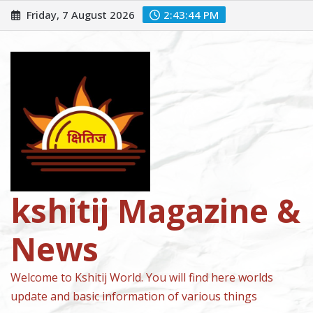
Skip
Friday, 7 August 2026
2:43:46 PM
to
content
kshitij Magazine &
News
Welcome to Kshitij World. You will find here worlds
update and basic information of various things