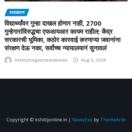
राजकारण
विद्यार्थ्यांवर गुन्हा दाखल होणार नाही, 2700
गुन्हेगारांविरुद्धचा एफआयआर कायम राहील; केंद्र
सरकारची भूमिका, कठोर कारवाई करणाऱ्या जवानांना
संरक्षण देऊ नका, सर्वोच्च न्यायालयानं सुनावलं
kshitijmagazineandnews
Aug 3, 2026
Copyright © kshitijonline.in
|
NewsExo
by
ThemeArile