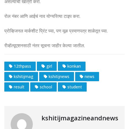
असल्याची खात्री करा.
रोल नंबर आणि आईचं नाव योग्यरित्या टाइप करा.
प्रोव्हिजनल मार्कशीट प्रिंट घ्या, पण मूळ प्रमाणपत्र शाळेतून घ्या.
रीव्हॅल्यूएशनसाठी नंतर सूचना जाहीर केल्या जातील.
12thpass
girl
konkan
kshitijmag
kshitijnews
news
result
school
student
kshitijmagazineandnews