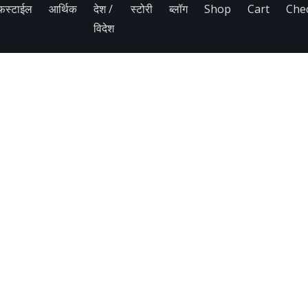
फस्टाईल
आर्थिक
देश /
स्टोरी
ब्लॉग
Shop
Cart
Che
विदेश