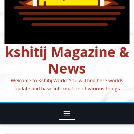
kshitij Magazine &
News
Welcome to Kshitij World. You will find here worlds
update and basic information of various things