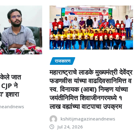
राजकारण
महाराष्ट्राचे लाडके मुख्यमंत्री देवेंद्र
 केले जात
फडणवीस यांच्या वाढदिवसानिमित्त व
 CJP ने
स्व. विनायक (आबा) निम्हण यांच्या
ा’ इशारा
जयंतीनिमित्त शिवाजीनगरमध्ये १
लाख वह्यांच्या वाटपाचा उपक्रम
ineandnews
kshitijmagazineandnews
Jul 24, 2026