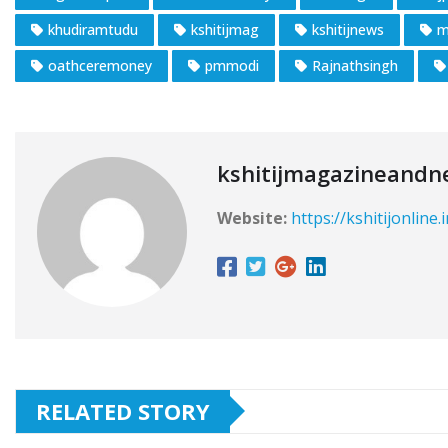
khudiramtudu
kshitijmag
kshitijnews
m
oathceremoney
pmmodi
Rajnathsingh
kshitijmagazineandn
Website:
https://kshitijonline.
RELATED STORY