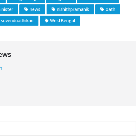
inister
news
nishithpramanik
oath
suvenduadhikari
WestBengal
ews
in