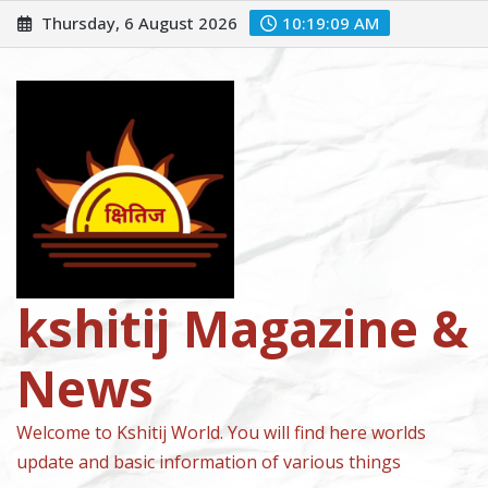
Skip
Thursday, 6 August 2026
10:19:11 AM
to
content
kshitij Magazine &
News
Welcome to Kshitij World. You will find here worlds
update and basic information of various things