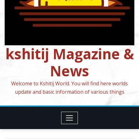
kshitij Magazine &
News
Welcome to Kshitij World. You will find here worlds
update and basic information of various things