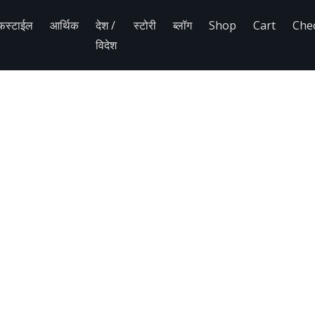
फस्टाईल
आर्थिक
देश /
स्टोरी
ब्लॉग
Shop
Cart
Che
विदेश