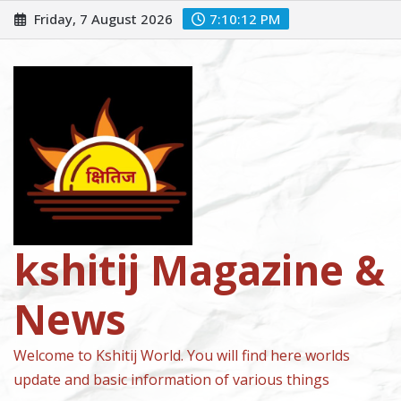
Skip
Friday, 7 August 2026
7:10:13 PM
to
content
kshitij Magazine &
News
Welcome to Kshitij World. You will find here worlds
update and basic information of various things