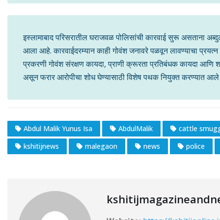
इस्लामाबाद परिसरातील घराजवळ पोलिसांची कारवाई सुरू असताना अब
आला आहे. कारवाईदरम्यान काही गोवंश जनावरे पळवून लावण्याचा प्रयत्न
प्रकरणी गोवंश संरक्षण कायदा, प्राणी क्रूरता प्रतिबंधक कायदा आ
असून फरार आरोपीचा शोध घेण्यासाठी विशेष पथक नियुक्त करण्यात आले 
Abdul Malik Yunus Isa
AbdulMalik
cattle smugg
kshitijnews
malegaon
news
police
kshitijmagazineandn