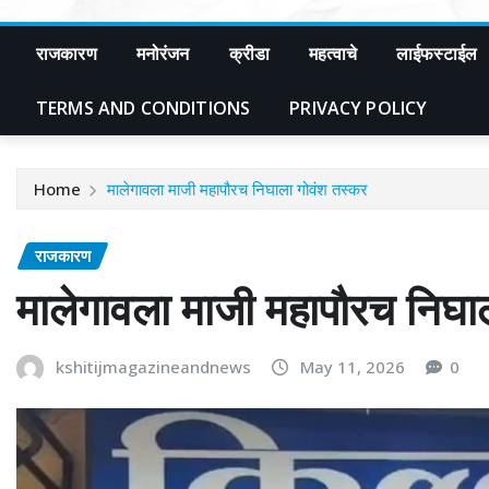
राजकारण
मनोरंजन
क्रीडा
महत्वाचे
लाईफस्टाईल
TERMS AND CONDITIONS
PRIVACY POLICY
Home
मालेगावला माजी महापौरच निघाला गोवंश तस्कर
राजकारण
मालेगावला माजी महापौरच निघा
kshitijmagazineandnews
May 11, 2026
0