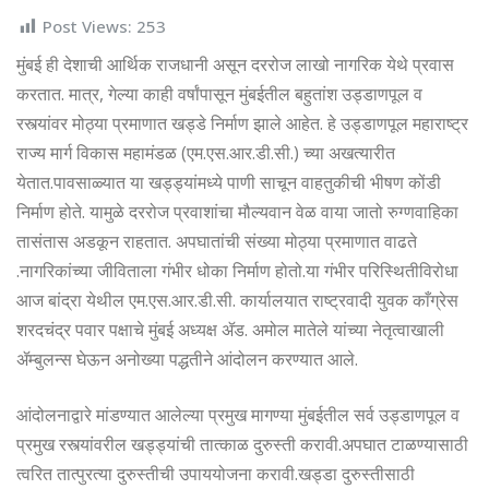
Post Views:
253
मुंबई ही देशाची आर्थिक राजधानी असून दररोज लाखो नागरिक येथे प्रवास
करतात. मात्र, गेल्या काही वर्षांपासून मुंबईतील बहुतांश उड्डाणपूल व
रस्त्यांवर मोठ्या प्रमाणात खड्डे निर्माण झाले आहेत. हे उड्डाणपूल महाराष्ट्र
राज्य मार्ग विकास महामंडळ (एम.एस.आर.डी.सी.) च्या अखत्यारीत
येतात.पावसाळ्यात या खड्ड्यांमध्ये पाणी साचून वाहतुकीची भीषण कोंडी
निर्माण होते. यामुळे दररोज प्रवाशांचा मौल्यवान वेळ वाया जातो रुग्णवाहिका
तासंतास अडकून राहतात. अपघातांची संख्या मोठ्या प्रमाणात वाढते
.नागरिकांच्या जीविताला गंभीर धोका निर्माण होतो.या गंभीर परिस्थितीविरोधा
आज बांद्रा येथील एम.एस.आर.डी.सी. कार्यालयात राष्ट्रवादी युवक काँग्रेस
शरदचंद्र पवार पक्षाचे मुंबई अध्यक्ष ॲड. अमोल मातेले यांच्या नेतृत्वाखाली
ॲम्बुलन्स घेऊन अनोख्या पद्धतीने आंदोलन करण्यात आले.
आंदोलनाद्वारे मांडण्यात आलेल्या प्रमुख मागण्या मुंबईतील सर्व उड्डाणपूल व
प्रमुख रस्त्यांवरील खड्ड्यांची तात्काळ दुरुस्ती करावी.अपघात टाळण्यासाठी
त्वरित तात्पुरत्या दुरुस्तीची उपाययोजना करावी.खड्डा दुरुस्तीसाठी