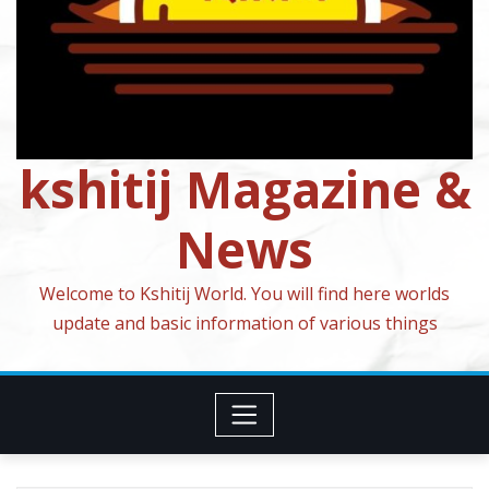
kshitij Magazine &
News
Welcome to Kshitij World. You will find here worlds
update and basic information of various things