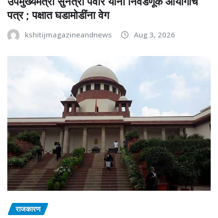
उपमुख्यमंत्री सुनेत्रा पवार यांना निवडणूक आयोगाचं
पत्र ; पक्षात घडामोडींना वेग
kshitijmagazineandnews
Aug 3, 2026
राजकारण