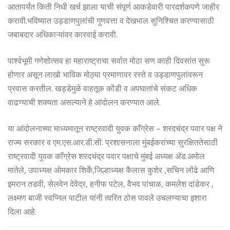
आतापर्यंत किती निधी खर्च झाला याची संपूर्ण आकडेवारी पारदर्शकपणे जाहीर
करावी.भविष्यात उड्डाणपुलांची गुणवत्ता व देखभाल सुनिश्चित करण्यासाठी
जबाबदार अधिकाऱ्यांवर कारवाई करावी.
पार्श्वभूमी गणेशोत्सव हा महाराष्ट्राचा सर्वात मोठा सण काही दिवसांत सुरू
होणार असून लाखो भाविक मोठ्या प्रमाणावर रस्ते व उड्डाणपुलांवरून
प्रवास करतील. खड्डेमुळे वाहतूक कोंडी व अपघातांचे संकट अधिक
वाढण्याची शक्यता असल्याने हे आंदोलन करण्यात आले.
या आंदोलनाच्या माध्यमातून राष्ट्रवादी युवक काँग्रेस – शरदचंद्र पवार पक्ष ने
राज्य सरकार व एम.एस.आर.डी.सी. प्रशासनाला मुंबईकरांच्या सुरक्षिततेसाठी
राष्ट्रवादी युवक काँग्रेस शरदचंद्र पवार पक्षाचे मुंबई अध्यक्ष ॲड.अमोल
मातेले, उपाध्यक्ष ओमकार शिर्के,जिल्हाध्यक्ष कैलास कुशेर ,सचिन लोंढे आणि
इमरान तडवी, सेलवेन देवेंद्र, हनीफ पटेल, वैभव पांचाळ, कमलेश दांडेकर ,
लक्ष्मण बाजी स्वप्निल पाटील यांनी त्वरित ठोस पावले उचलण्याचा इशारा
दिला आहे.