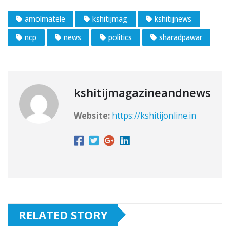
amolmatele
kshitijmag
kshitijnews
ncp
news
politics
sharadpawar
kshitijmagazineandnews
Website:
https://kshitijonline.in
RELATED STORY