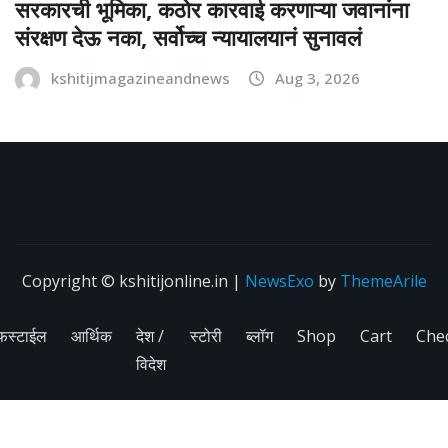
सरकारची भूमिका, कठोर कारवाई करणाऱ्या जवानांना
संरक्षण देऊ नका, सर्वोच्च न्यायालयानं सुनावलं
kshitijmagazineandnews
Aug 3, 2026
Copyright © kshitijonline.in
|
NewsExo
by
ThemeArile
फस्टाईल
आर्थिक
देश /
स्टोरी
ब्लॉग
Shop
Cart
Che
विदेश