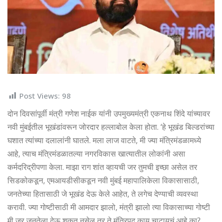
Post Views:
98
दोन दिवसांपूर्वी मंत्री गणेश नाईक यांनी उपमुख्यमंत्री एकनाथ शिंदे यांच्यावर
नवी मुंबईतील भूखंडांवरून जोरदार हल्लाबोल केला होता. ‘हे भूखंड बिल्डरांच्या
घशात त्यांच्या दलालांनी घातले. मला लाज वाटते, मी ज्या मंत्रिमंडळामध्ये
आहे, त्याच मंत्रिमंडळातल्या नगरविकास खात्यातील लोकांनी असा
कर्मदरिद्रीपणा केला. माझा राग शांत व्हायची जर तुमची इच्छा असेल तर
सिडकोकडून, एमआयडीसीकडून नवी मुंबई महापालिकेला विकासासाठी,
जनतेच्या हितासाठी जे भूखंड देऊ केले आहेत, ते लगेच देण्याची व्यवस्था
करावी. ज्या गोष्टीसाठी मी आमदार झालो, मंत्री झालो त्या विकासाच्या गोष्टी
मी जर जनतेला देऊ शकत नसेल तर ते मंत्रिपद काय चाटायचं आहे का?