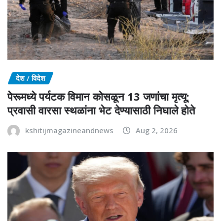
देश / विदेश
पेरूमध्ये पर्यटक विमान कोसळून 13 जणांचा मृत्यू;
प्रवासी वारसा स्थळांना भेट देण्यासाठी निघाले होते
kshitijmagazineandnews
Aug 2, 2026