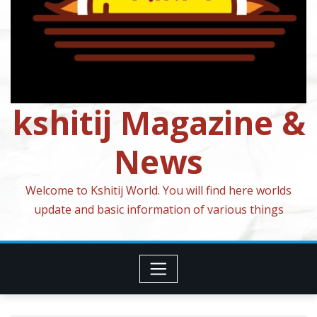
kshitij Magazine &
News
Welcome to Kshitij World. You will find here worlds
update and basic information of various things