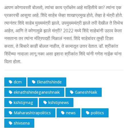
आपण कोणावरती बोलतो, त्यांचा काय प्रॉब्लेम आहे माहितीये का? त्यांना एक
प्रकारची आसुया आहे. शिंदे साहेब जेव्हा शाखाप्रमुख होते, तेव्हा हे मंत्री होते.
त्यानंतर शिंदे साहेब मुख्यमंत्री झाले, उपमुख्यमंत्री झाले तरी देखील ते तिथेच
आहेत, आणि ते कोणामुळे झाले मंत्री? 2022 मध्ये शिंदे साहेबांनी उठाव केला
नसताना तर त्यांना मंत्रिपदही मिळालं नसतं. शिंदे साहेबांवर तुम्ही टिका
करता, ते बिचारे काही बोलत नाहीत, ते कामातून उत्तर देतात. डॉ. श्रीकांत
शिंदेंच्या नादाला लागू नका असा इशारा श्रीकांत शिंदे यांनी गणेश नाईक यांना
दिला होता.
dcm
Eknathshinde
eknathshindeganeshnaik
GaneshNaik
kshitijmag
kshitijnews
Maharashtrapolitics
news
politics
shivsena