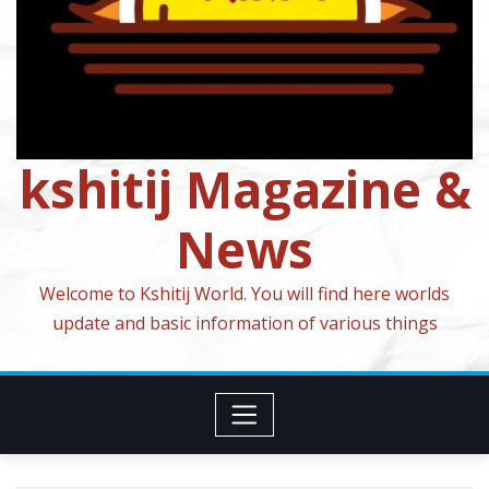
kshitij Magazine &
News
Welcome to Kshitij World. You will find here worlds
update and basic information of various things