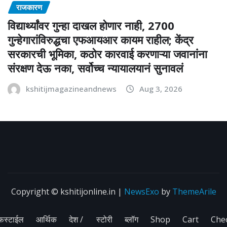
राजकारण
विद्यार्थ्यांवर गुन्हा दाखल होणार नाही, 2700
गुन्हेगारांविरुद्धचा एफआयआर कायम राहील; केंद्र
सरकारची भूमिका, कठोर कारवाई करणाऱ्या जवानांना
संरक्षण देऊ नका, सर्वोच्च न्यायालयानं सुनावलं
kshitijmagazineandnews
Aug 3, 2026
Copyright © kshitijonline.in
|
NewsExo
by
ThemeArile
फस्टाईल
आर्थिक
देश /
स्टोरी
ब्लॉग
Shop
Cart
Che