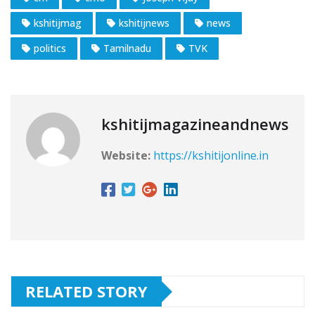
kshitijmag
kshitijnews
news
politics
Tamilnadu
TVK
kshitijmagazineandnews
Website:
https://kshitijonline.in
RELATED STORY